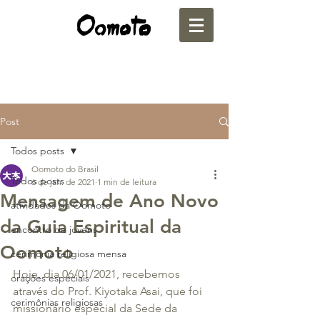
Post
Todos posts
Oomoto do Brasil
Todos posts
6 de jan. de 2021
1 min de leitura
Mensagem de Ano Novo
atividades da Oomoto
da Guia Espiritual da
encontro de jovens
Oomoto
cerimônia religiosa mensa
Hoje, dia 06/01/2021, recebemos 
orações especiais
através do Prof. Kiyotaka Asai, que foi 
cerimônias religiosas
missionário especial da Sede da 