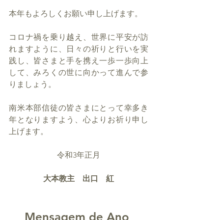
本年もよろしくお願い申し上げます。
コロナ禍を乗り越え、世界に平安が訪
れますように、日々の祈りと行いを実
践し、皆さまと手を携え一歩一歩向上
して、みろくの世に向かって進んで参
りましょう。
南米本部信徒の皆さまにとって幸多き
年となりますよう、心よりお祈り申し
上げます。
令和3年正月
大本教主　出口　紅
Mensagem de Ano 