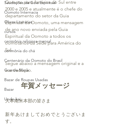
Oomoto para América do Sul entre 
Saudações da Guia Espiritual
2000 e 2005 e atualmente é o chefe do 
Oomoto Internacia
departamento do setor da Guia 
Obras Literárias
Espiritual da Oomoto, uma mensagem 
de ano novo enviada pela Guia 
cursos
Espiritual da Oomoto a todos os 
cerimônia religiosa mensal
oomotanos da Sede para América do 
Sul.
cerimônia do chá
Centenário da Oomoto do Brasil
Segue abaixo a mensagem original e a 
Grande Missa
sua tradução.
Bazar de Roupas Usadas
年賀メッセージ
Bazar
Undo-kai
大本南米本部の皆さま
新年あけましておめでとうございま
す。