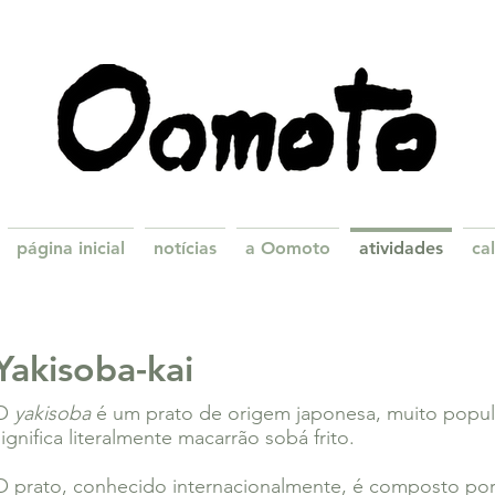
página inicial
notícias
a Oomoto
atividades
ca
Yakisoba-kai
O
yakisoba
é um prato de origem japonesa, muito popular
significa literalmente macarrão sobá frito.
O prato, conhecido internacionalmente, é composto po