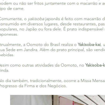
podem ou não ser fritos juntamente com o macarrão e a
tipo de carne.
Comumente, o
yakisoba
japonês é feito com macarrão d
consumido em diversos lugares, desde restaurantes, pass
populares, no Japão ou fora dele. É prato indispensável n
japonesas.
Anualmente, a Oomoto do Brasil realiza o
Yakisoba-kai
, 
sua Sede em Jandira. Além do prato principal, são vendi
bebidas.
Assim como outras atividades da Oomoto, no
Yakisoba-k
vinda.
No dia também, tradicionalmente, ocorre a Missa Mensal
Progresso da Firma e dos Negócios.